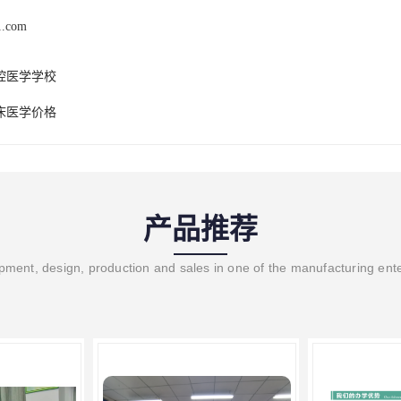
1.com
腔医学学校
床医学价格
产品推荐
ment, design, production and sales in one of the manufacturing ent