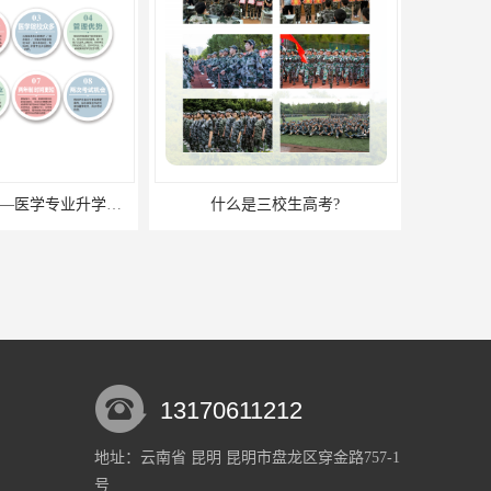
口腔医学招生——医学专业升学现状
什么是三校生高考?
13170611212
地址：云南省 昆明 昆明市盘龙区穿金路757-1
号