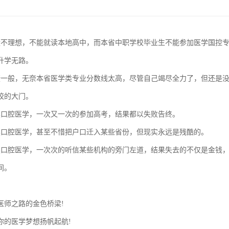
绩不理想，不能就读本地高中，而本省中职学校毕业生不能参加医学国控
升学无路。
绩一般，无奈本省医学类专业分数线太高，尽管自己竭尽全力了，但还是
校的大门。
读口腔医学，一次又一次的参加高考，结果都以失败告终。
读口腔医学，甚至不惜把户口迁入某些省份，但现实永远是残酷的。
读口腔医学，一次次的听信某些机构的旁门左道，结果失去的不仅是金钱
间。
医师之路的金色桥梁!
你的医学梦想扬帆起航!