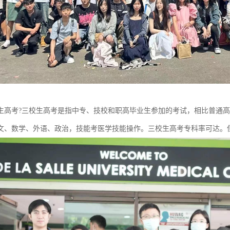
生高考?三校生高考是指中专、技校和职高毕业生参加的考试，相比普通高
文、数学、外语、政治，技能考医学技能操作。三校生高考专科率可达。