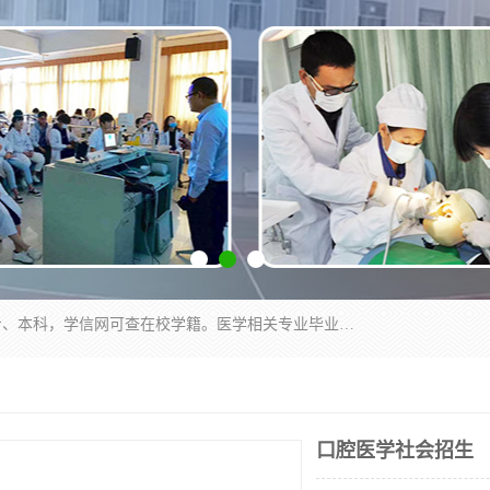
通过医学类院校正规录取从而获取统招全日制大专、本科，学信网可查在校学籍。医学相关专业毕业后可参加执业助理医师与执业医师证书考试（如口腔医学、临床医学、中医学等专业）.
口腔医学社会招生