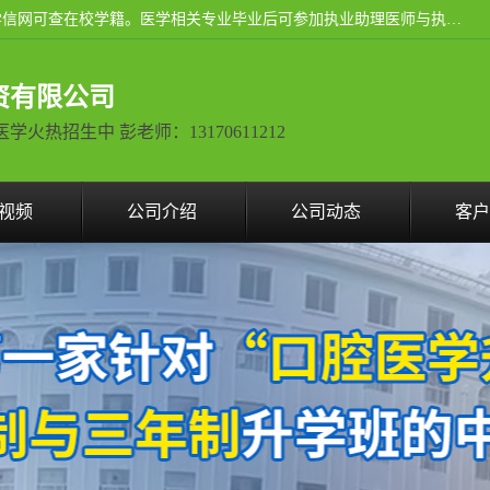
通过医学类院校正规录取从而获取统招全日制大专、本科，学信网可查在校学籍。医学相关专业毕业后可参加执业助理医师与执业医师证书考试（如口腔医学、临床医学、中医学等专业）.
资有限公司
热招生中 彭老师：13170611212
视频
公司介绍
公司动态
客户