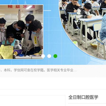
通过医学类院校正规录取从而获取统招全日制大专、本科，学信网可查在校学籍。医学相关专业毕业后可参加执业助理医师与执业医师证书考试（如口腔医学、临床医学、中医学等专业）.
全日制口腔医学