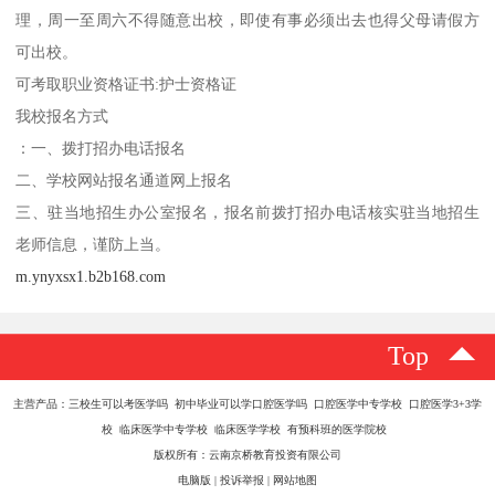
理，周一至周六不得随意出校，即使有事必须出去也得父母请假方
可出校。
可考取职业资格证书:护士资格证
我校报名方式
：一、拨打招办电话报名
二、学校网站报名通道网上报名
三、驻当地招生办公室报名，报名前拨打招办电话核实驻当地招生
老师信息，谨防上当。
m.ynyxsx1.b2b168.com
Top
主营产品：三校生可以考医学吗 初中毕业可以学口腔医学吗 口腔医学中专学校 口腔医学3+3学
校 临床医学中专学校 临床医学学校 有预科班的医学院校
版权所有：云南京桥教育投资有限公司
电脑版
|
投诉举报
|
网站地图