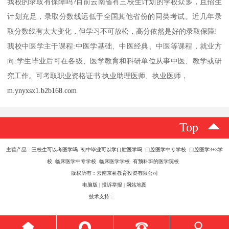
我校的录取有保障吗?目前云南省有三校生计划的学校众多，且招生
计划充足，录取分数线远低于全国其他省份的同类考试。近几年录
取分数线有太大变化，但学习不可放松，高分依然是好的录取保障!
我校中医学主干课程:中医学基础、中医经典、中医等课程，就业方
向:学生毕业后可在各级、医学教育和科研单位从事中医、教学或研
究工作。可考取职业资格证书:执业助理医师、执业医师，
m.ynyxsx1.b2b168.com
Top
主营产品：三校生可以考医学吗 初中毕业可以学口腔医学吗 口腔医学中专学校 口腔医学3+3学
校 临床医学中专学校 临床医学学校 有预科班的医学院校
版权所有：云南京桥教育投资有限公司
电脑版
|
投诉举报
|
网站地图
技术支持：
八方资源网