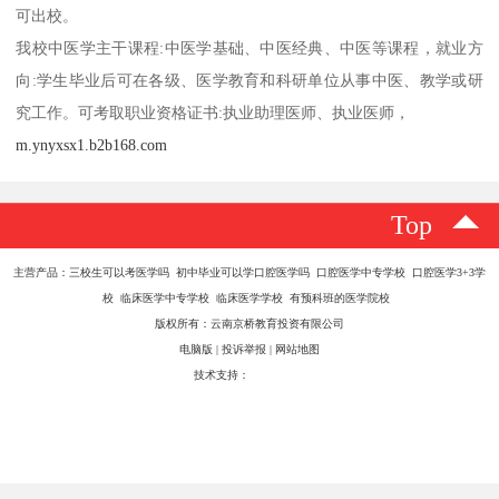
什么是3+3?什么是2+3?3+3和2+3是指上大学前先读三年或两年中
职，三年或两年后升入对口的医学类大专或者本科。
学费为什么比普通中职、技校等贵这么多?我校日常教学管理完全按
照高中模式进行，每周60-72个课时，而普通中职每周一般在26-30个
课时。
我学校管理怎么样?孩子年龄还小安全怎么保障?我校实行全封闭式管
理，周一至周六不得随意出校，即使有事必须出去也得父母请假方
可出校。
我校中医学主干课程:中医学基础、中医经典、中医等课程，就业方
向:学生毕业后可在各级、医学教育和科研单位从事中医、教学或研
究工作。可考取职业资格证书:执业助理医师、执业医师，
m.ynyxsx1.b2b168.com
Top