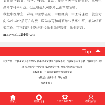
文化课考语文、数学、外语、政治，技能考医学技能操作。三校生
高考专科率可达。但三校生只可以考云南本省院校。
我校中医学主干课程:中医学基础、中医经典、中医等课程，就业方
向:学生毕业后可在各级、医学教育和科研单位从事中医、教学或研
究工作。可考取职业资格证书:执业助理医师、执业医师，
m.ynyxsx1.b2b168.com
Top
主营产品：三校生可以考医学吗 初中毕业可以学口腔医学吗 口腔医学中专学校 口腔医学3+3学
校 临床医学中专学校 临床医学学校 有预科班的医学院校
版权所有：云南京桥教育投资有限公司
电脑版
|
投诉举报
|
网站地图
技术支持：
八方资源网
首页
在线QQ
13170611212
在线留言