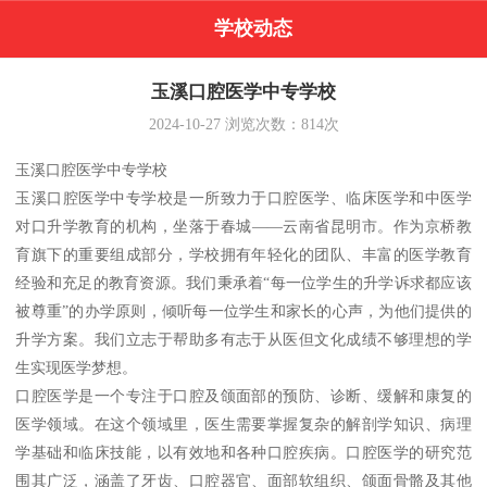
学校动态
玉溪口腔医学中专学校
2024-10-27
浏览次数：
814
次
玉溪口腔医学中专学校
玉溪口腔医学中专学校是一所致力于口腔医学、临床医学和中医学
对口升学教育的机构，坐落于春城——云南省昆明市。作为京桥教
育旗下的重要组成部分，学校拥有年轻化的团队、丰富的医学教育
经验和充足的教育资源。我们秉承着“每一位学生的升学诉求都应该
被尊重”的办学原则，倾听每一位学生和家长的心声，为他们提供的
升学方案。我们立志于帮助多有志于从医但文化成绩不够理想的学
生实现医学梦想。
口腔医学是一个专注于口腔及颌面部的预防、诊断、缓解和康复的
医学领域。在这个领域里，医生需要掌握复杂的解剖学知识、病理
学基础和临床技能，以有效地和各种口腔疾病。口腔医学的研究范
围其广泛，涵盖了牙齿、口腔器官、面部软组织、颌面骨骼及其他