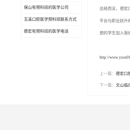
保山有预科班的医学公司
总结而言，德宏
玉溪口腔医学预科班联系方式
平台与职业跃升
德宏有预科班的医学电话
想的学生加入我
http://www.yxsx0
上一篇：
德宏口
下一篇：
文山临