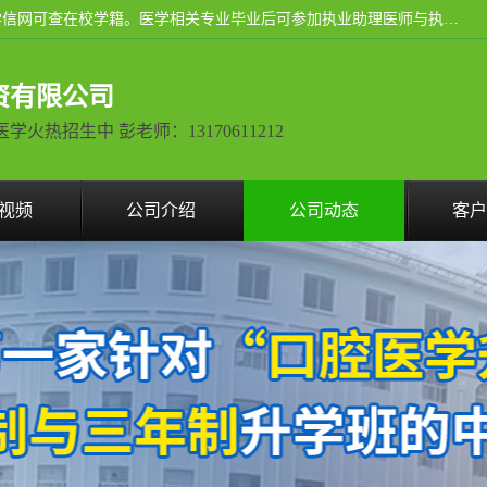
通过医学类院校正规录取从而获取统招全日制大专、本科，学信网可查在校学籍。医学相关专业毕业后可参加执业助理医师与执业医师证书考试（如口腔医学、临床医学、中医学等专业）.
资有限公司
热招生中 彭老师：13170611212
视频
公司介绍
公司动态
客户