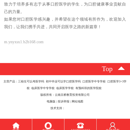
致力于培养多有志于从事口腔医学的学生，为口腔健康事业贡献自
己的力量。
如果您对口腔医学感兴趣，并希望在这个领域有所作为，欢迎加入
我们，让我们携手共进，共同开启医学之路的新篇章！
m.ynyxsx1.b2b168.com
Top
主营产品：三校生可以考医学吗 初中毕业可以学口腔医学吗 口腔医学中专学校 口腔医学3+3学
校 临床医学中专学校 临床医学学校 有预科班的医学院校
版权所有：云南京桥教育投资有限公司
电脑版
|
投诉举报
|
网站地图
技术支持：
八方资源网