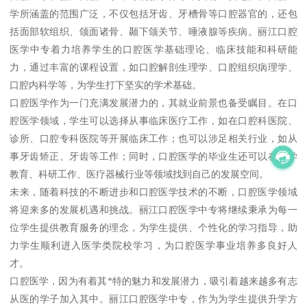
学所涵盖的范围广泛，不仅包括牙齿、牙槽骨等口腔器官的，还包
括面部软组织、颌面诸骨、颞下颌关节、唾液腺等疾病。丽江口腔
医学中专着力培养学生的口腔医学基础理论、临床技能和科研能
力，通过丰富的课程设置，如口腔解剖生理学、口腔组织病理学、
口腔内科学等，为学生打下坚实的学术基础。
口腔医学作为一门充满发展潜力的，其就业前景也备受瞩目。在口
腔医学领域，学生可以选择从事临床医疗工作，如在口腔科医院、
诊所、口腔专科医院等开展临床工作；也可以涉足相关行业，如从
事牙齿矫正、牙齿等工作；同时，口腔医学的毕业生还可以在医学
教育、科研工作、医疗器械行业等领域找到自己的发展空间。
未来，随着科技的不断进步和口腔医学技术的不断，口腔医学领域
将迎来多的发展机遇和挑战。丽江口腔医学中专将继续秉承为每一
位学生提供教育服务的理念，为学生提供、个性化的学习指导，助
力学生顺利进入医学类院校学习，为口腔医学事业培养多良好人
才。
口腔医学，因为有着其*特的魅力和发展潜力，吸引着越来越多有志
从医的学子加入其中。丽江口腔医学中专，作为为学生提供升学方