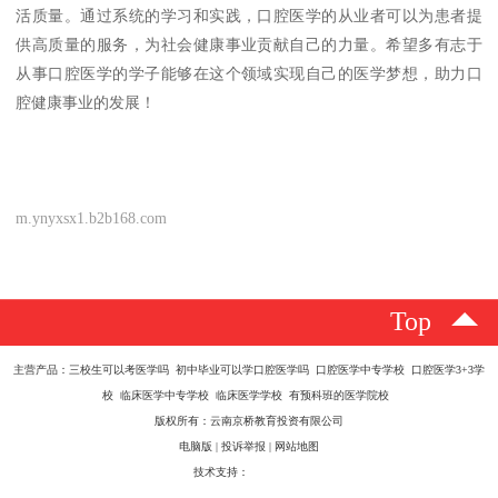
活质量。通过系统的学习和实践，口腔医学的从业者可以为患者提
供高质量的服务，为社会健康事业贡献自己的力量。希望多有志于
从事口腔医学的学子能够在这个领域实现自己的医学梦想，助力口
腔健康事业的发展！
m.ynyxsx1.b2b168.com
Top
主营产品：三校生可以考医学吗 初中毕业可以学口腔医学吗 口腔医学中专学校 口腔医学3+3学
校 临床医学中专学校 临床医学学校 有预科班的医学院校
版权所有：云南京桥教育投资有限公司
电脑版
|
投诉举报
|
网站地图
技术支持：
八方资源网