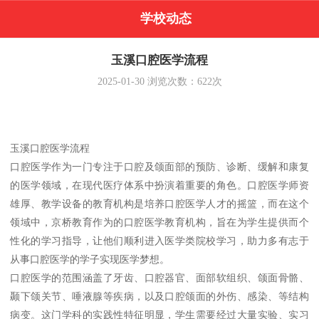
学校动态
玉溪口腔医学流程
2025-01-30
浏览次数：
622
次
玉溪口腔医学流程
口腔医学作为一门专注于口腔及颌面部的预防、诊断、缓解和康复
的医学领域，在现代医疗体系中扮演着重要的角色。口腔医学师资
雄厚、教学设备的教育机构是培养口腔医学人才的摇篮，而在这个
领域中，京桥教育作为的口腔医学教育机构，旨在为学生提供而个
性化的学习指导，让他们顺利进入医学类院校学习，助力多有志于
从事口腔医学的学子实现医学梦想。
口腔医学的范围涵盖了牙齿、口腔器官、面部软组织、颌面骨骼、
颞下颌关节、唾液腺等疾病，以及口腔颌面的外伤、感染、等结构
病变。这门学科的实践性特征明显，学生需要经过大量实验、实习