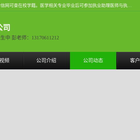
通过医学类院校正规录取从而获取统招全日制大专、本科，学信网可查在校学籍。医学相关专业毕业后可参加执业助理医师与执业医师证书考试（如口腔医学、临床医学、中医学等专业）.
公司
彭老师：13170611212
视频
公司介绍
公司动态
客户