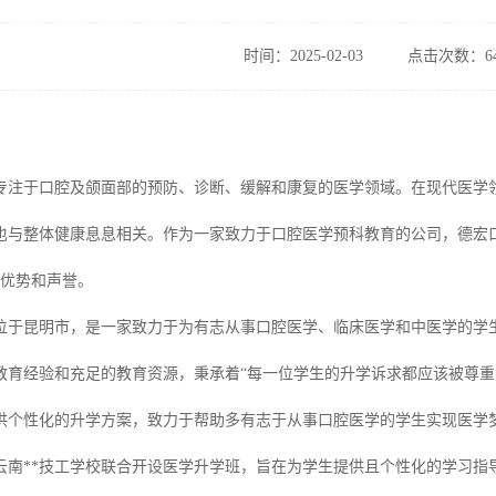
时间：2025-02-03
点击次数：64
专注于口腔及颌面部的预防、诊断、缓解和康复的医学领域。在现代医学
也与整体健康息息相关。作为一家致力于口腔医学预科教育的公司，德宏口
的优势和声誉。
位于昆明市，是一家致力于为有志从事口腔医学、临床医学和中医学的学
教育经验和充足的教育资源，秉承着“每一位学生的升学诉求都应该被尊重
供个性化的升学方案，致力于帮助多有志于从事口腔医学的学生实现医学
云南**技工学校联合开设医学升学班，旨在为学生提供且个性化的学习指