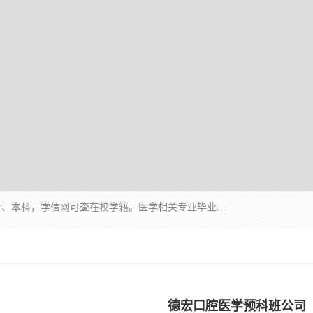
通过医学类院校正规录取从而获取统招全日制大专、本科，学信网可查在校学籍。医学相关专业毕业后可参加执业助理医师与执业医师证书考试（如口腔医学、临床医学、中医学等专业）.
德宏口腔医学预科班公司