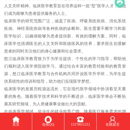
人文关怀精神。临床医学教育旨在培养这样一批“型”医学人才，让他
们成为能够为患者提供服务的人士。
临床医学的研究范围广泛，涵盖了疾病、呼吸系统疾病、消化系统
疾病、神经系统疾病等各种疾病的诊断和。医生需要不断学习和新
医学知识，以确保能够为患者提供新、有效的缓解方案。同时，临
床医学也强调医生的人文关怀和医德医风的培养，要求医生在缓解
患者的同时关注他们的身心健康和社会需求。
怒江临床医学教育致力于为学生提供、个性化的学习指导，帮助他
们顺利进入医学类院校学习。通过结合丰富的教育经验和的教育资
源，怒江临床医学教育与合作机构共同开设医学升学班，为学生提
供系统性的培训和指导，助力他们实现医学梦想。
临床医学的发展历程源远流长，它在现代医学领域中扮演着至关重
要的角色。随着医学技术和科学的不断进步，临床医学将会不断拓
展其研究领域，为人类健康事业做出大的贡献。
在临床医学领域，毕业生的就业前景广阔。随着医疗服务需求的增
加，临床医学毕业生在综合医院、专科医院、社区卫生服务等医疗
首页
在线QQ
13170611212
在线留言
机构都能找到就业机会。同时，随着医疗科技的发展，对人工智能