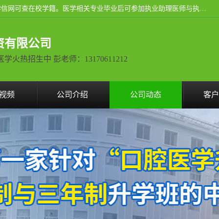
通过医学类院校正规录取从而获取统招全日制大专、本科，学信网可查在校学籍。医学相关专业毕业后可参加执业助理医师与执业医师证书考试（如口腔医学、临床医学、中医学等专业）.
资有限公司
热招生中 彭老师：13170611212
视频
公司介绍
公司动态
客户