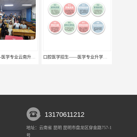
口腔医学招生——医学专业升学现状
13170611212
地址：云南省 昆明 昆明市盘龙区穿金路757-1
号