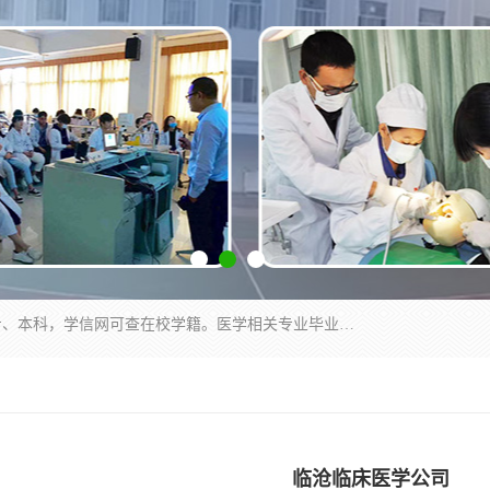
通过医学类院校正规录取从而获取统招全日制大专、本科，学信网可查在校学籍。医学相关专业毕业后可参加执业助理医师与执业医师证书考试（如口腔医学、临床医学、中医学等专业）.
临沧临床医学公司