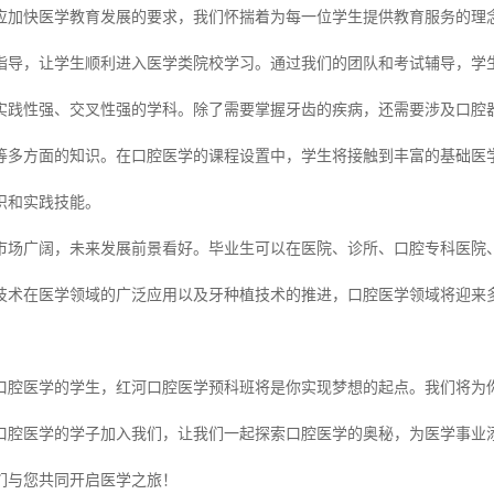
为响应加快医学教育发展的要求，我们怀揣着为每一位学生提供教育服务的理
指导，让学生顺利进入医学类院校学习。通过我们的团队和考试辅导，学
实践性强、交叉性强的学科。除了需要掌握牙齿的疾病，还需要涉及口腔
等多方面的知识。在口腔医学的课程设置中，学生将接触到丰富的基础医
识和实践技能。
市场广阔，未来发展前景看好。毕业生可以在医院、诊所、口腔专科医院
技术在医学领域的广泛应用以及牙种植技术的推进，口腔医学领域将迎来
口腔医学的学生，红河口腔医学预科班将是你实现梦想的起点。我们将为
口腔医学的学子加入我们，让我们一起探索口腔医学的奥秘，为医学事业
们与您共同开启医学之旅！