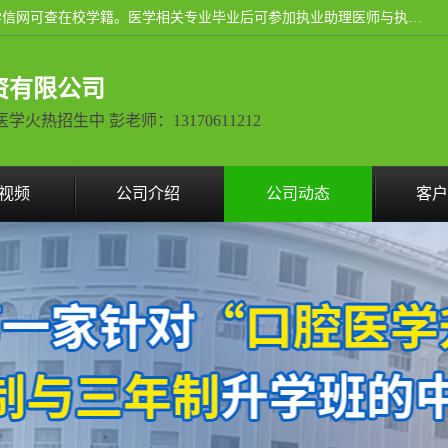
通过医学类院校正规录取从而获取统招全日制大专、本科，学信网可查在校学籍。医学相关专业毕业后可参加执业助理医师与执业医师证书考试（如口腔医学、临床医学、中医学等专业）.
资有限公司
热招生中 彭老师：13170611212
视频
公司介绍
公司动态
客户