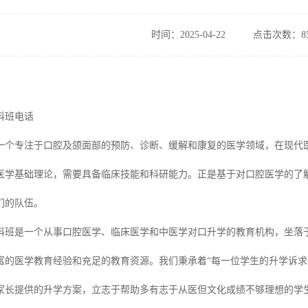
时间：2025-04-22
点击次数：85
科班电话
一个专注于口腔及颌面部的预防、诊断、缓解和康复的医学领域，在现代
医学基础理论，需要具备临床技能和科研能力。正是基于对口腔医学的了
们的队伍。
科班是一个从事口腔医学、临床医学和中医学对口升学的教育机构，坐落
富的医学教育经验和充足的教育资源。我们秉承着“每一位学生的升学诉求
家长提供的升学方案，立志于帮助多有志于从医但文化成绩不够理想的学