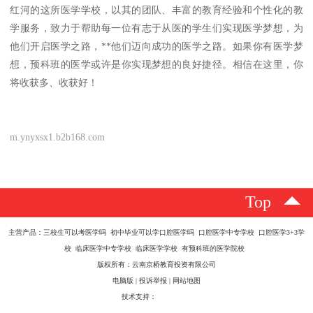
红河的这所医学学校，以其的团队、丰富的教育经验和个性化的教
学服务，致力于帮助每一位有志于从医的学生们实现医学梦想，为
他们开启医学之路，**他们迈向成功的医学之路。如果你有医学梦
想，预科班的医学或许是你实现梦想的良好捷径。相信在这里，你
将收获多、收获好！
m.ynyxsx1.b2b168.com
Top
主营产品：三校生可以考医学吗 初中毕业可以学口腔医学吗 口腔医学中专学校 口腔医学3+3学
校 临床医学中专学校 临床医学学校 有预科班的医学院校
版权所有：云南京桥教育投资有限公司
电脑版
|
投诉举报
|
网站地图
技术支持：
八方资源网