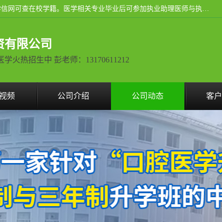
通过医学类院校正规录取从而获取统招全日制大专、本科，学信网可查在校学籍。医学相关专业毕业后可参加执业助理医师与执业医师证书考试（如口腔医学、临床医学、中医学等专业）.
资有限公司
热招生中 彭老师：13170611212
视频
公司介绍
公司动态
客户