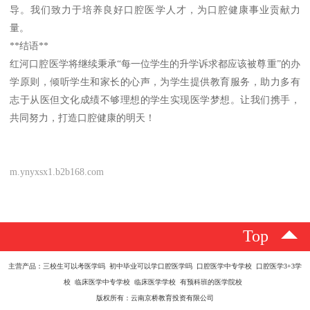
导。我们致力于培养良好口腔医学人才，为口腔健康事业贡献力
量。
**结语**
红河口腔医学将继续秉承“每一位学生的升学诉求都应该被尊重”的办
学原则，倾听学生和家长的心声，为学生提供教育服务，助力多有
志于从医但文化成绩不够理想的学生实现医学梦想。让我们携手，
共同努力，打造口腔健康的明天！
m.ynyxsx1.b2b168.com
Top
主营产品：三校生可以考医学吗 初中毕业可以学口腔医学吗 口腔医学中专学校 口腔医学3+3学
校 临床医学中专学校 临床医学学校 有预科班的医学院校
版权所有：云南京桥教育投资有限公司