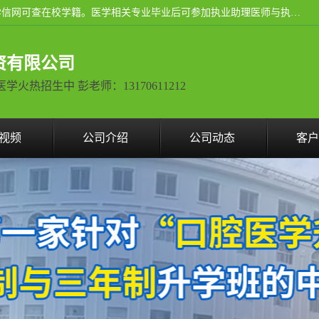
通过医学类院校正规录取从而获取统招全日制大专、本科，学信网可查在校学籍。医学相关专业毕业后可参加执业助理医师与执业医师证书考试（如口腔医学、临床医学、中医学等专业）.
资有限公司
热招生中 彭老师：13170611212
视频
公司介绍
公司动态
客户