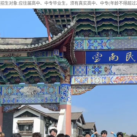
班招生对象:应往届高中、中专毕业生，须有真实高中、中专(年龄不得超过2