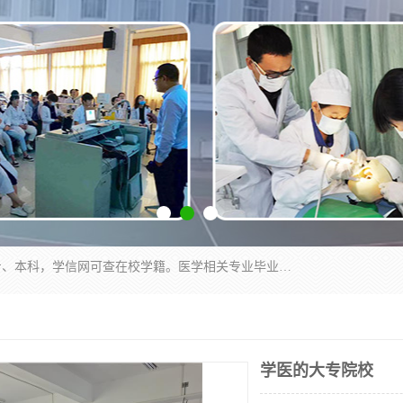
通过医学类院校正规录取从而获取统招全日制大专、本科，学信网可查在校学籍。医学相关专业毕业后可参加执业助理医师与执业医师证书考试（如口腔医学、临床医学、中医学等专业）.
学医的大专院校