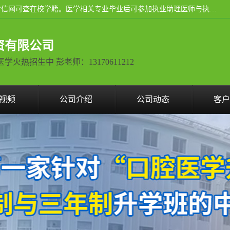
通过医学类院校正规录取从而获取统招全日制大专、本科，学信网可查在校学籍。医学相关专业毕业后可参加执业助理医师与执业医师证书考试（如口腔医学、临床医学、中医学等专业）.
资有限公司
热招生中 彭老师：13170611212
视频
公司介绍
公司动态
客户