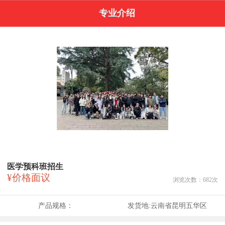
专业介绍
医学预科班招生
¥价格面议
浏览次数：
682
次
产品规格：
发货地:
云南省昆明五华区