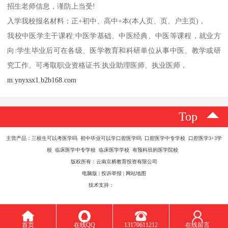
招生老师信息，谨防上当受!
入学我校报名材料：正+初中、高中+本(本人页、页、户主页)，
我校中医学主干课程:中医学基础、中医经典、中医等课程，就业方
向:学生毕业后可在各级、医学教育和科研单位从事中医、教学或研
究工作。可考取职业资格证书:执业助理医师、执业医师，
m.ynyxsx1.b2b168.com
Top
主营产品：三校生可以考医学吗 初中毕业可以学口腔医学吗 口腔医学中专学校 口腔医学3+3学
校 临床医学中专学校 临床医学学校 有预科班的医学院校
版权所有：云南京桥教育投资有限公司
电脑版
|
投诉举报
|
网站地图
技术支持：
八方资源网
首页
在线QQ
13170611212
在线留言