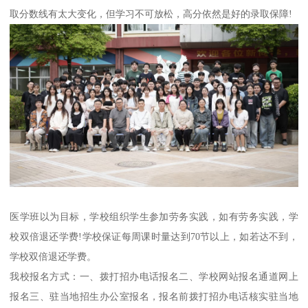
取分数线有太大变化，但学习不可放松，高分依然是好的录取保障!
医学班以为目标，学校组织学生参加劳务实践，如有劳务实践，学
校双倍退还学费!学校保证每周课时量达到70节以上，如若达不到，
学校双倍退还学费。
我校报名方式：一、拨打招办电话报名二、学校网站报名通道网上
报名三、驻当地招生办公室报名，报名前拨打招办电话核实驻当地