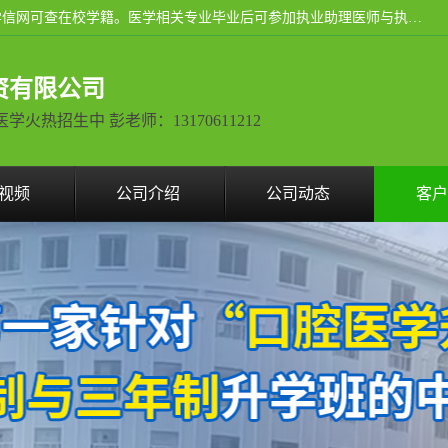
通过医学类院校正规录取从而获取统招全日制大专、本科，学信网可查在校学籍。医学相关专业毕业后可参加执业助理医师与执业医师证书考试（如口腔医学、临床医学、中医学等专业）.
资有限公司
热招生中 彭老师：13170611212
视频
公司介绍
公司动态
客户