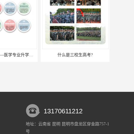
口腔医学招生——医学专业升学现状
什么是三校生高考?
13170611212
地址：云南省 昆明 昆明市盘龙区穿金路757-1
号