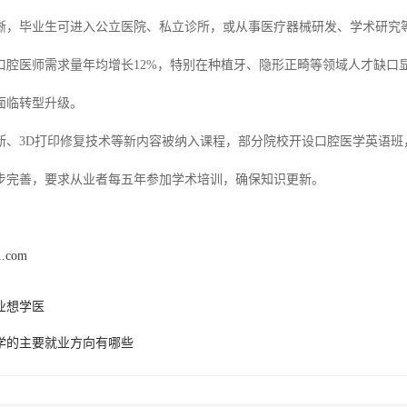
晰，毕业生可进入公立医院、私立诊所，或从事医疗器械研发、学术研究
口腔医师需求量年均增长12%，特别在种植牙、隐形正畸等领域人才缺口
面临转型升级。
断、3D打印修复技术等新内容被纳入课程，部分院校开设口腔医学英语班
步完善，要求从业者每五年参加学术培训，确保知识更新。
1.com
业想学医
学的主要就业方向有哪些