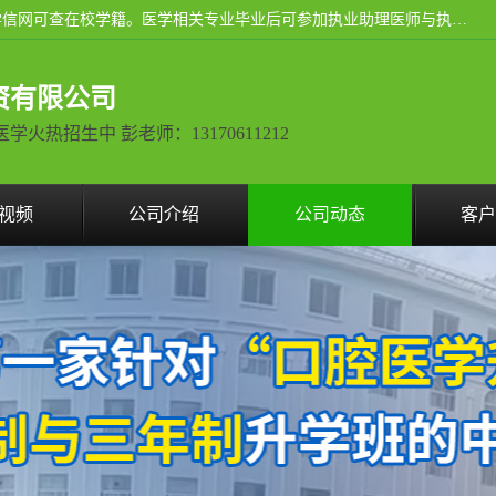
通过医学类院校正规录取从而获取统招全日制大专、本科，学信网可查在校学籍。医学相关专业毕业后可参加执业助理医师与执业医师证书考试（如口腔医学、临床医学、中医学等专业）.
资有限公司
热招生中 彭老师：13170611212
视频
公司介绍
公司动态
客户