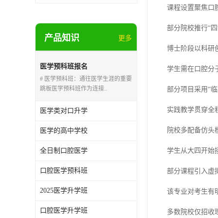
课程设置聚焦口
部分院校推行“
产品知识
更多
博士阶段以科研
医学预科班报名
学生需在口腔分
# 医学预科班：通往医学生涯的重要
跳板医学预科班作为连接..
部分项目采用“
实践教学贯穿全
医学类对口升学
院校多配备仿头
医学的高中学校
全日制口腔医学
学生从大四开始
口腔医学预科班
部分课程引入虚
2025医学升学班
该专业对考生有
口腔医学升学班
多数院校仅招收