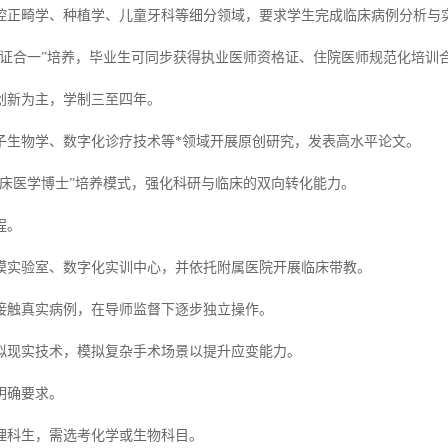
腔正畸学、种植学、儿童牙科等细分领域，要求学生完成临床病例分析与
四证合一”培养，毕业生可同步获得执业医师资格证、住院医师规范化培训
创新为主，学制三至四年。
子生物学、数字化诊疗技术等*领域开展原创研究，发表高水平论文。
临床医学博士”培养模式，强化科研与临床的双向转化能力。
程。
模实验室、数字化实训中心，并依托附属医院开展临床带教。
接触真实病例，在导师监督下逐步独立操作。
拟现实技术，模拟复杂手术场景以提升应变能力。
明确要求。
理科生，需选考化学或生物科目。