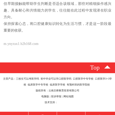
但早期接触能帮助学生判断是否适合该领域，那些对精细操作感兴
趣、具备耐心和共情能力的学生，往往能在此过程中发现潜在职业
方向。
保持探索心态，将口腔健康知识转化为生活习惯，才是这一阶段最
重要的收获。
m.ynyxsx1.b2b168.com
Top
主营产品：三校生可以考医学吗 初中毕业可以学口腔医学吗 口腔医学中专学校 口腔医学3+3学
校 临床医学中专学校 临床医学学校 有预科班的医学院校
版权所有：云南京桥教育投资有限公司
电脑版
|
投诉举报
|
网站地图
技术支持：
八方资源网