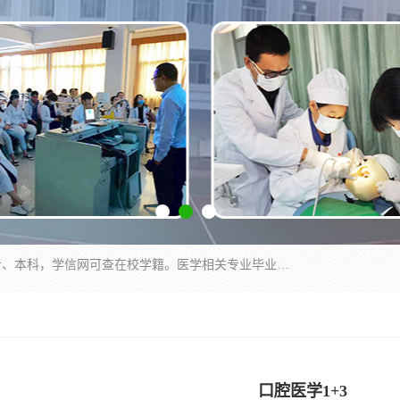
通过医学类院校正规录取从而获取统招全日制大专、本科，学信网可查在校学籍。医学相关专业毕业后可参加执业助理医师与执业医师证书考试（如口腔医学、临床医学、中医学等专业）.
口腔医学1+3