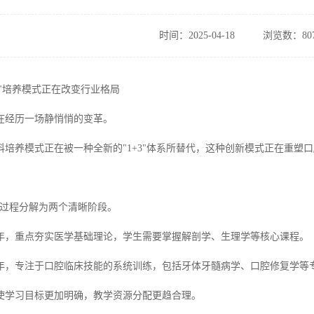
时间：2025-04-18
浏览数：80
+3"培养模式正在改变行业格局
在经历一场静悄悄的变革。
科培养模式正在被一种全新的"1+3"体系所替代，这种创新模式正在重塑
学习过程分解为两个清晰阶段。
年，重点夯实医学基础理论，学生需要掌握解剖学、生理学等核心课程。
年，专注于口腔临床技能的系统训练，包括牙体牙髓病学、口腔修复学等
使学习目标更加明确，教学资源分配更趋合理。