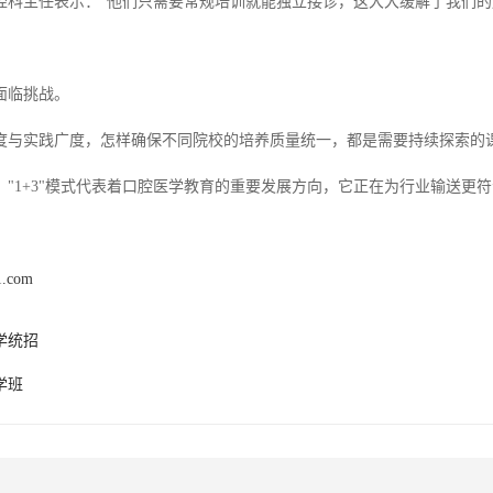
腔科主任表示："他们只需要常规培训就能独立接诊，这大大缓解了我们的
面临挑战。
度与实践广度，怎样确保不同院校的培养质量统一，都是需要持续探索的
，"1+3"模式代表着口腔医学教育的重要发展方向，它正在为行业输送更
1.com
学统招
学班