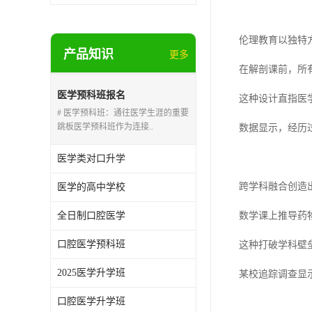
伦理教育以独特
产品知识
更多
在解剖课前，所
医学预科班报名
这种设计直指医
# 医学预科班：通往医学生涯的重要
跳板医学预科班作为连接..
数据显示，经历
医学类对口升学
跨学科融合创造
医学的高中学校
全日制口腔医学
数学课上推导药
口腔医学预科班
这种打破学科壁
2025医学升学班
某校追踪调查显
口腔医学升学班