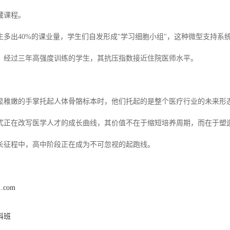
藏课程。
生多出40%的课业量，学生们自发形成"学习细胞小组"，这种微型支持系
，经过三年高强度训练的学生，其抗压指数接近住院医师水平。
显稚嫩的手掌托起人体骨骼标本时，他们托起的是整个医疗行业的未来形
式正在改写医学人才的成长曲线，其价值不在于缩短培养周期，而在于塑
长征程中，高中阶段正在成为不可忽视的起跑线。
1.com
科班