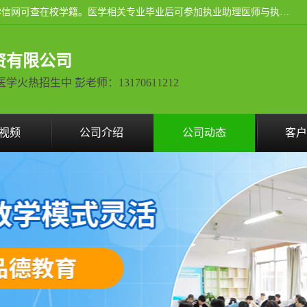
通过医学类院校正规录取从而获取统招全日制大专、本科，学信网可查在校学籍。医学相关专业毕业后可参加执业助理医师与执业医师证书考试（如口腔医学、临床医学、中医学等专业）.
资有限公司
热招生中 彭老师：13170611212
视频
公司介绍
公司动态
客户