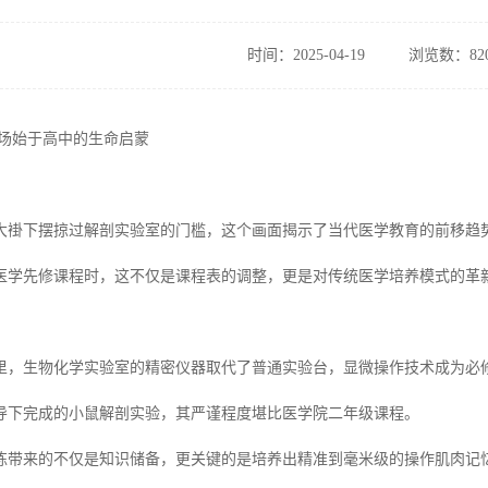
时间：2025-04-19
浏览数：82
一场始于高中的生命启蒙
大褂下摆掠过解剖实验室的门槛，这个画面揭示了当代医学教育的前移趋
医学先修课程时，这不仅是课程表的调整，更是对传统医学培养模式的革
里，生物化学实验室的精密仪器取代了普通实验台，显微操作技术成为必
导下完成的小鼠解剖实验，其严谨程度堪比医学院二年级课程。
练带来的不仅是知识储备，更关键的是培养出精准到毫米级的操作肌肉记