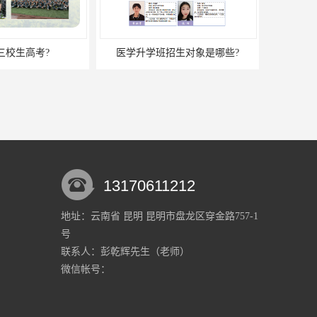
三校生高考?
医学升学班招生对象是哪些?
13170611212
地址：云南省 昆明 昆明市盘龙区穿金路757-1
号
联系人：彭乾辉
先生
（老师）
微信帐号：