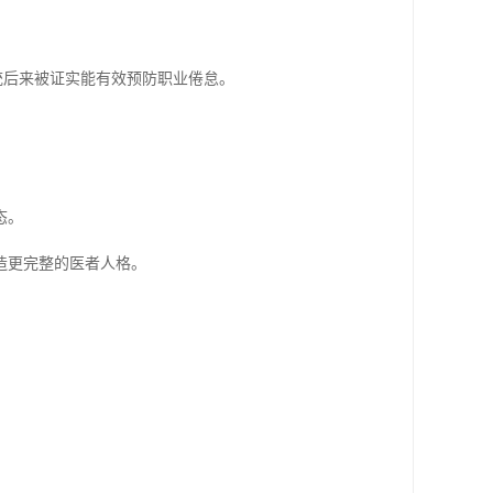
统后来被证实能有效预防职业倦怠。
态。
造更完整的医者人格。