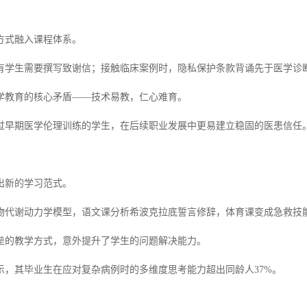
方式融入课程体系。
有学生需要撰写致谢信；接触临床案例时，隐私保护条款背诵先于医学诊
学教育的核心矛盾——技术易教，仁心难育。
过早期医学伦理训练的学生，在后续职业发展中更易建立稳固的医患信任
出新的学习范式。
物代谢动力学模型，语文课分析希波克拉底誓言修辞，体育课变成急救技
垒的教学方式，意外提升了学生的问题解决能力。
示，其毕业生在应对复杂病例时的多维度思考能力超出同龄人37%。