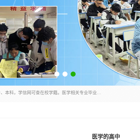
通过医学类院校正规录取从而获取统招全日制大专、本科，学信网可查在校学籍。医学相关专业毕业后可参加执业助理医师与执业医师证书考试（如口腔医学、临床医学、中医学等专业）.
医学的高中