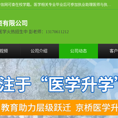
通过医学类院校正规录取从而获取统招全日制大专、本科，学信网可查在校学籍。医学相关专业毕业后可参加执业助理医师与执业医师证书考试（如口腔医学、临床医学、中医学等专业）.
资有限公司
热招生中 彭老师：13170611212
视频
公司介绍
公司动态
客户